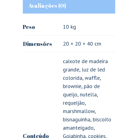
Avaliações (0)
Peso
10 kg
Dimensões
20 × 20 × 40 cm
caixote de madeira
grande, luz de led
colorida, waffle,
brownie, pão de
queijo, nutella,
requeijão,
marshmallow,
bisnaguinha, biscoito
amanteigado,
Conteúdo
Goiabinha, cookies,