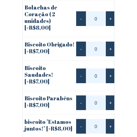
Bolachas de
Coração ( 2
-
+
unidades)
[+R$8,00]
Biscoito Obrigado!
-
+
[+R$7,00]
Biscoito
Saudades!
-
+
[+R$7,00]
Biscoito Parabéns
-
+
[+R$7,00]
biscoito "Estamos
-
+
juntos!"
[+R$8,00]