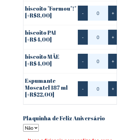
biscoito "Formou"!"
-
+
[+R$8,00]
biscoito PAI
-
+
[+R$4,00]
biscoito MÃE
-
+
[+R$4,00]
Espumante
Moscatel 187 ml
-
+
[+R$22,00]
Plaquinha de Feliz Aniversário