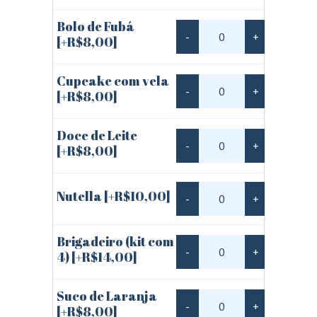
Bolo de Fubá
-
+
[+R$8,00]
Cupcake com vela
-
+
[+R$8,00]
Doce de Leite
-
+
[+R$8,00]
Nutella
[+R$10,00]
-
+
Brigadeiro (kit com
-
+
4)
[+R$14,00]
Suco de Laranja
-
+
[+R$8,00]